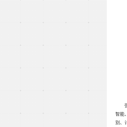
智能
别、